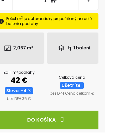
-
+
m²
2
Počet m
je automaticky prepočítaný na celé
balenia podlahy.
2,067
m²
tj.
1
balení
Za 1 m² podlahy
Celková cena
42 €
Ušetříte
Sleva
–4 %
bez DPH Cena,celkom €
bez DPH 35 €
DO KOŠÍKA