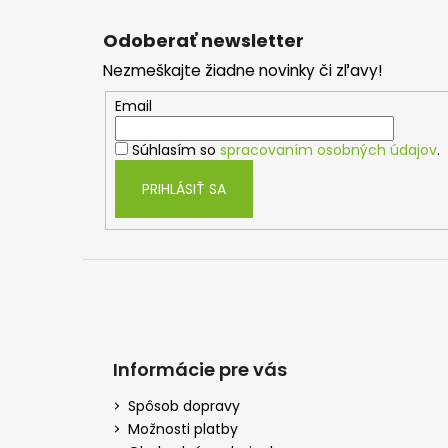
Z
á
Odoberať newsletter
p
Nezmeškajte žiadne novinky či zľavy!
ä
t
Email
i
Súhlasím so
spracovaním osobných údajov
.
e
PRIHLÁSIŤ SA
Informácie pre vás
Spôsob dopravy
Možnosti platby