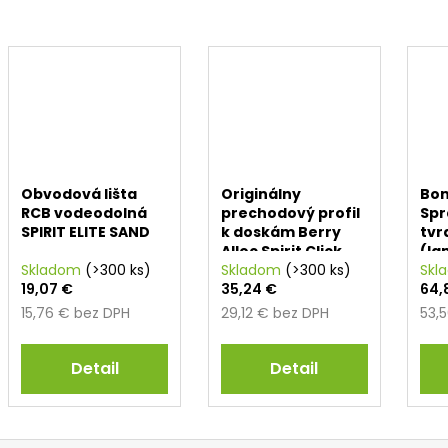
Obvodová lišta
Originálny
Bo
RCB vodeodolná
prechodový profil
Spr
SPIRIT ELITE SAND
k doskám Berry
tvr
Alloc Spirit Click
(la
Skladom
(>300 ks)
(1000 x 40 x 8 mm)
Skladom
(>300 ks)
Skl
19,07 €
35,24 €
64,
15,76 € bez DPH
29,12 € bez DPH
53,
Detail
Detail