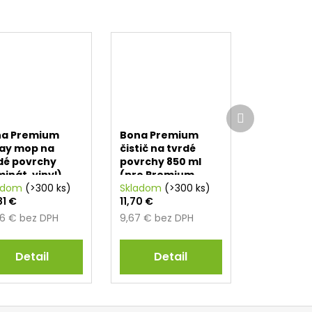
Ďalší
produkt
na Premium
Bona Premium
ay mop na
čistič na tvrdé
dé povrchy
povrchy 850 ml
minát, vinyl)
(pro Premium
adom
(>300 ks)
Spray mop)
Skladom
(>300 ks)
81 €
11,70 €
56 € bez DPH
9,67 € bez DPH
Detail
Detail