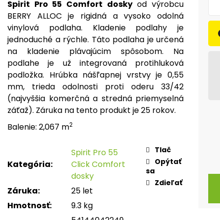
Spirit Pro 55 Comfort dosky
od výrobcu
BERRY ALLOC je rigidná a vysoko odolná
vinylová podlaha. Kladenie podlahy je
jednoduché a rýchle. Táto podlaha je určená
na kladenie plávajúcim spôsobom. Na
podlahe je už integrovaná protihluková
podložka. Hrúbka nášľapnej vrstvy je 0,55
mm, trieda odolnosti proti oderu 33/42
(najvyššia komerčná a stredná priemyselná
záťaž). Záruka na tento produkt je 25 rokov.
2
Balenie: 2,067 m
Tlač
Spirit Pro 55
Opýtať
Kategória
:
Click Comfort
sa
dosky
Zdieľať
Záruka
:
25 let
Hmotnosť
:
9.3 kg