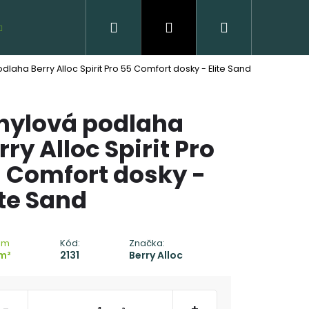
Hľadať
Prihlásenie
Nákupný
VZORKY ZDARMA
dlaha Berry Alloc Spirit Pro 55 Comfort dosky - Elite Sand
košík
nylová podlaha
rry Alloc Spirit Pro
 Comfort dosky -
ite Sand
 DREVENÁ PODLAHA
C - CLICK
om
Kód:
Značka:
m²
2131
Berry Alloc
 €