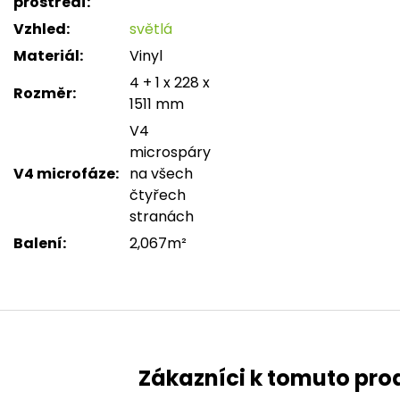
prostředí
:
Vzhled
:
světlá
Materiál
:
Vinyl
4 + 1 x 228 x
Rozměr
:
1511 mm
V4
microspáry
V4 microfáze
:
na všech
čtyřech
stranách
Balení
:
2,067m²