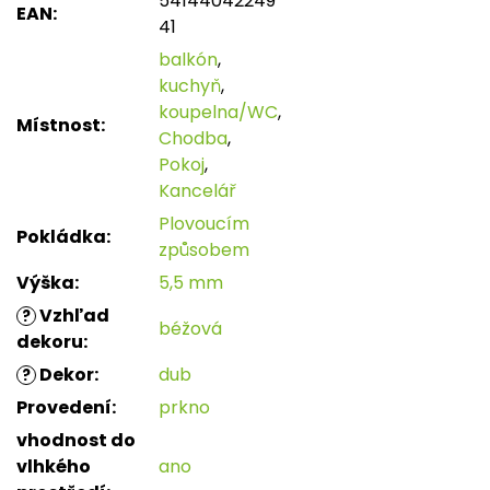
54144042249
EAN
:
41
balkón
,
kuchyň
,
koupelna/WC
,
Místnost
:
Chodba
,
Pokoj
,
Kancelář
Plovoucím
Pokládka
:
způsobem
Výška
:
5,5 mm
Vzhľad
?
béžová
dekoru
:
Dekor
:
dub
?
Provedení
:
prkno
vhodnost do
vlhkého
ano