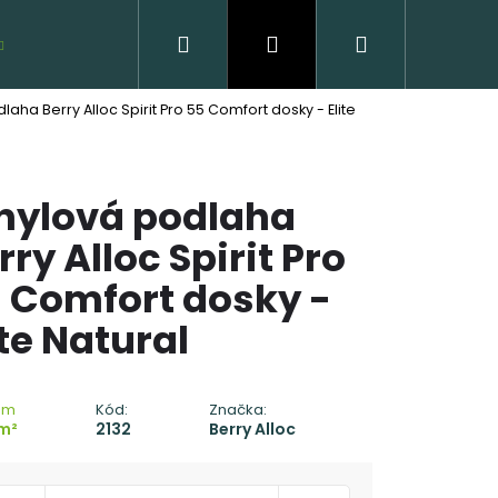
Hľadať
Prihlásenie
Nákupný
VZORKY ZDARMA
laha Berry Alloc Spirit Pro 55 Comfort dosky - Elite
košík
nylová podlaha
rry Alloc Spirit Pro
 Comfort dosky -
ite Natural
 DREVENÁ PODLAHA
C - CLICK
om
Kód:
Značka:
 €
m²
2132
Berry Alloc