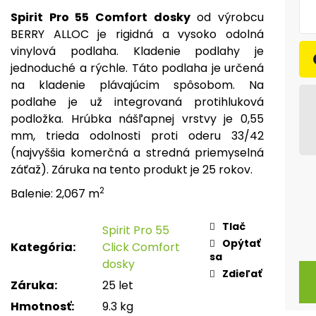
Spirit Pro 55 Comfort dosky
od výrobcu
BERRY ALLOC je rigidná a vysoko odolná
vinylová podlaha. Kladenie podlahy je
jednoduché a rýchle. Táto podlaha je určená
na kladenie plávajúcim spôsobom. Na
podlahe je už integrovaná protihluková
podložka. Hrúbka nášľapnej vrstvy je 0,55
mm, trieda odolnosti proti oderu 33/42
(najvyššia komerčná a stredná priemyselná
záťaž). Záruka na tento produkt je 25 rokov.
2
Balenie: 2,067 m
Tlač
Spirit Pro 55
Opýtať
Kategória
:
Click Comfort
sa
dosky
Zdieľať
Záruka
:
25 let
Hmotnosť
:
9.3 kg