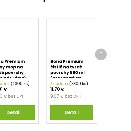
Ďalší
produkt
na Premium
Bona Premium
ay mop na
čistič na tvrdé
dé povrchy
povrchy 850 ml
minát, vinyl)
(pro Premium
adom
(>300 ks)
Spray mop)
Skladom
(>300 ks)
81 €
11,70 €
56 € bez DPH
9,67 € bez DPH
Detail
Detail