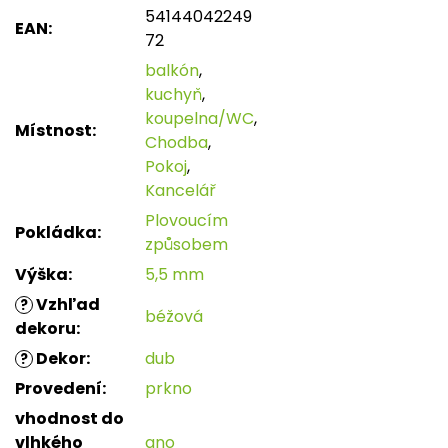
54144042249
EAN
:
72
balkón
,
kuchyň
,
koupelna/WC
,
Místnost
:
Chodba
,
Pokoj
,
Kancelář
Plovoucím
Pokládka
:
způsobem
Výška
:
5,5 mm
Vzhľad
?
béžová
dekoru
:
Dekor
:
dub
?
Provedení
:
prkno
vhodnost do
vlhkého
ano