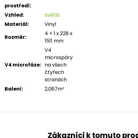
prostředí
:
Vzhled
:
světlá
Materiál
:
Vinyl
4 + 1 x 228 x
Rozměr
:
1511 mm
V4
microspáry
V4 microfáze
:
na všech
čtyřech
stranách
Balení
:
2,067m²