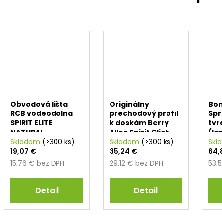
Obvodová lišta
Originálny
Bo
RCB vodeodolná
prechodový profil
Spr
SPIRIT ELITE
k doskám Berry
tvr
NATURAL
Alloc Spirit Click
(la
Skladom
(>300 ks)
(1000 x 40 x 8 mm)
Skladom
(>300 ks)
Skl
19,07 €
35,24 €
64,
15,76 € bez DPH
29,12 € bez DPH
53,
Detail
Detail