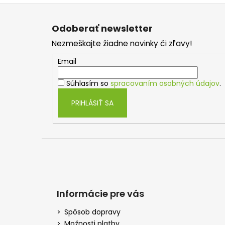
Z
á
Odoberať newsletter
p
Nezmeškajte žiadne novinky či zľavy!
ä
t
Email
i
Súhlasím so
spracovaním osobných údajov
.
e
PRIHLÁSIŤ SA
Informácie pre vás
Spôsob dopravy
Možnosti platby