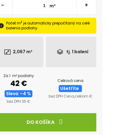
-
+
m²
2
Počet m
je automaticky prepočítaný na celé
balenia podlahy.
2,067
m²
tj.
1
balení
Za 1 m² podlahy
Celková cena
42 €
Ušetříte
Sleva
–4 %
bez DPH Cena,celkom €
bez DPH 35 €
DO KOŠÍKA