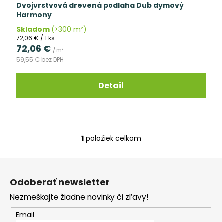
č
o
Dvojvrstvová drevená podlaha Dub dymový
a
v
Harmony
m
Skladom
(>300 m²)
e
Jednotková
72,06 € / 1 ks
cena:
72,06 €
/ m²
TROJVRSTVOVÁ
59,55 € bez DPH
DREVENÁ
PODLAHA
DUB
Detail
RUSTICO
190
69,31
€
Pôvodne:
74,30
1
položiek celkom
O
€
v
Z
l
á
á
Odoberať newsletter
d
p
a
Nezmeškajte žiadne novinky či zľavy!
ä
c
t
Email
i