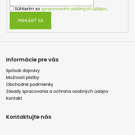
i
e
Súhlasím so
spracovaním osobných údajov
.
e
p
r
PRIHLÁSIŤ SA
v
k
y
v
ý
p
Informácie pre vás
i
s
Spôsob dopravy
u
Možnosti platby
Obchodné podmienky
Zásady spracovania a ochrana osobných údajov
Kontakt
Kontaktujte nás