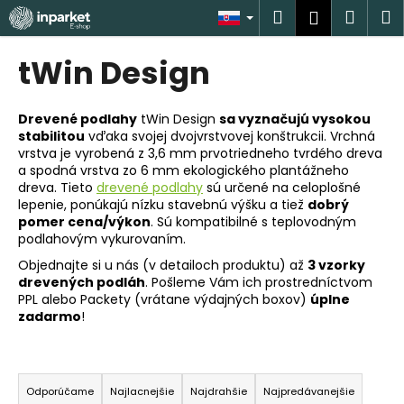
K
Prejsť
Hľadať
Náku
M
Prihlásen
na
o
obsah
Späť
Späť
košík
š
tWin Design
í
Č
k
o
Drevené podlahy
tWin Design
sa vyznačujú vysokou
stabilitou
vďaka svojej dvojvrstvovej konštrukcii. Vrchná
p
vrstva je vyrobená z 3,6 mm prvotriedneho tvrdého dreva
o
a spodná vrstva zo 6 mm ekologického plantážneho
t
dreva. Tieto
drevené podlahy
sú určené na celoplošné
lepenie, ponúkajú nízku stavebnú výšku a tiež
dobrý
r
pomer cena/výkon
. Sú kompatibilné s teplovodným
e
podlahovým vykurovaním.
b
Objednajte si u nás (v detailoch produktu) až
3 vzorky
u
drevených podláh
. Pošleme Vám ich prostredníctvom
PPL alebo Packety (vrátane výdajných boxov)
úplne
j
zadarmo
!
e
t
R
e
a
Odporúčame
Najlacnejšie
Najdrahšie
Najpredávanejšie
n