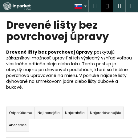
K
Prejsť
Hľadať
Náku
M
Prihlásen
na
o
obsah
Späť
Späť
košík
š
Drevené lišty bez
í
Č
povrchovej úpravy
k
o
p
Drevené lišty bez povrchovej úpravy
poskytujú
o
zákazníkovi možnosť upraviť si ich výsledný vzhľad voľbou
vlastného odtieňa oleja alebo laku. Tento postup je
t
obvyklý najmä pri drevených podlahách, ktoré sú finálne
r
povrchovo upravované na mieru. V ponuke nájdete lišty
e
dyhované na smrekovom jadre alebo lišty dubové a
bukové.
b
u
R
j
a
e
Odporúčame
Najlacnejšie
Najdrahšie
Najpredávanejšie
d
t
Abecedne
e
e
n
n