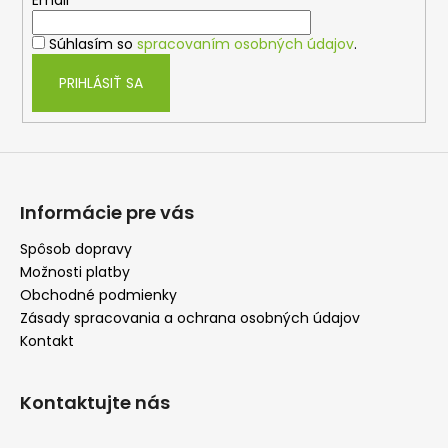
t
i
i
e
Súhlasím so
spracovaním osobných údajov
.
e
p
r
PRIHLÁSIŤ SA
v
k
y
v
ý
p
Informácie pre vás
i
s
Spôsob dopravy
u
Možnosti platby
Obchodné podmienky
Zásady spracovania a ochrana osobných údajov
Kontakt
Kontaktujte nás