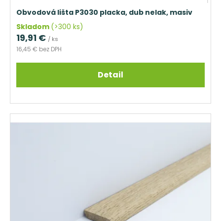
Obvodová lišta P3030 placka, dub nelak, masiv
Skladom
(>300 ks)
19,91 €
/ ks
16,45 € bez DPH
Detail