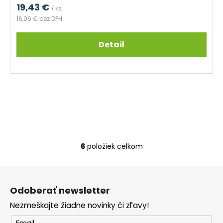
19,43 €
/ ks
16,06 € bez DPH
Detail
6
položiek celkom
O
v
Z
l
á
á
Odoberať newsletter
d
p
a
Nezmeškajte žiadne novinky či zľavy!
ä
c
Email