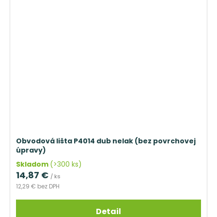
Obvodová lišta P4014 dub nelak (bez povrchovej
úpravy)
Skladom
(>300 ks)
14,87 €
/ ks
12,29 € bez DPH
Detail