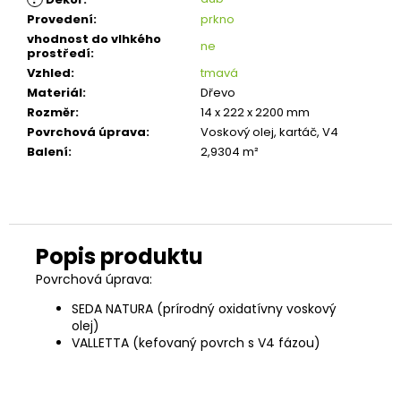
Provedení
:
prkno
vhodnost do vlhkého
ne
prostředí
:
Vzhled
:
tmavá
Materiál
:
Dřevo
Rozměr
:
14 x 222 x 2200 mm
Povrchová úprava
:
Voskový olej, kartáč, V4
Balení
:
2,9304 m²
Povrchová úprava:
SEDA NATURA (prírodný oxidatívny voskový
olej)
VALLETTA (kefovaný povrch s V4 fázou)