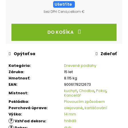
Ušetříte
bez DPH Cena,celkom €
DO KOŠÍKA
Opýtať sa
Zdieľať
Kategória
:
Drevené podlahy
Záruka
:
15 let
Hmotnosť
:
8.115 kg
EAN
:
9006178212673
kuchyň
,
Chodba
,
Pokoj
,
Místnost
:
Kancelář
Pokládka
:
Plovoucím způsobem
Povrchová úprava
:
olejované
,
kartáčování
Výška
:
14 mm
?
hnědá
Vzhľad dekoru
:
?
dub
Dekor
: