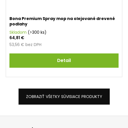
Bona Premium Spray mop na olejované drevené
podlahy
Skladom
(>300 ks)
64,81 €
53,56 € bez DPH
Detail
ZOBRAZIŤ VŠETKY SÚVISIACE PRODUKTY
Z
á