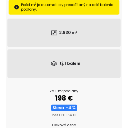
č
2
Počet m
je automaticky prepočítaný na celé balenia
a
podlahy.
m
e
TROJVRSTVOVÁ
2,930
m²
DREVENÁ
PODLAHA
DUB
RUSTICO
190
69,47
tj.
1
balení
€
Pôvodne:
74,47
€
Za 1 m² podlahy
198 €
Sleva
–4 %
bez DPH 164 €
Celková cena