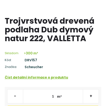
á
j
s
Trojvrstvová drevená
ť
podlaha Dub dymový
?
natur 222, VALLETTA
Skladom
>300 m²
HĽADAŤ
Kód:
DRV157
Značka:
Scheucher
O
Číst detailní informace o produktu
d
p
o
r
-
+
m²
ú