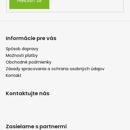
PRIHLÁSIŤ SA
v
k
y
v
ý
p
Informácie pre vás
i
s
Spôsob dopravy
u
Možnosti platby
Obchodné podmienky
Zásady spracovania a ochrana osobných údajov
Kontakt
Kontaktujte nás
Zasielame s partnermi