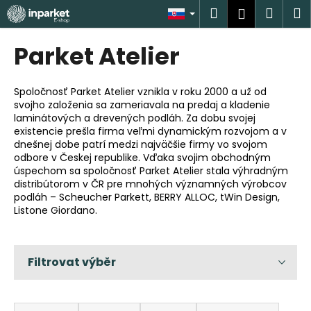
K
Prejsť
Hľadať
Náku
M
Prihlásen
na
o
obsah
Späť
Späť
košík
š
Parket Atelier
í
Č
k
o
Spoločnosť Parket Atelier vznikla v roku 2000 a už od
svojho založenia sa zameriavala na predaj a kladenie
p
laminátových a drevených podláh. Za dobu svojej
o
existencie prešla firma veľmi dynamickým rozvojom a v
t
dnešnej dobe patrí medzi najväčšie firmy vo svojom
odbore v Českej republike. Vďaka svojim obchodným
r
úspechom sa spoločnosť Parket Atelier stala výhradným
e
distribútorom v ČR pre mnohých významných výrobcov
podláh – Scheucher Parkett, BERRY ALLOC, tWin Design,
b
Listone Giordano.
u
j
e
t
e
R
n