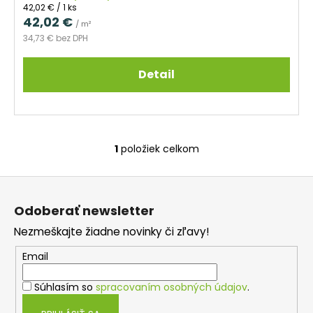
č
Jednotková
42,02 € / 1 ks
a
cena:
42,02 €
/ m²
m
34,73 € bez DPH
e
Detail
TROJVRSTVOVÁ
DREVENÁ
PODLAHA
DUB
ELEGANT
190
1
položiek celkom
O
74,53
€
v
Pôvodne:
Z
l
89,29
á
á
€
Odoberať newsletter
d
p
a
Nezmeškajte žiadne novinky či zľavy!
ä
c
t
Email
i
i
e
Súhlasím so
spracovaním osobných údajov
.
e
p
r