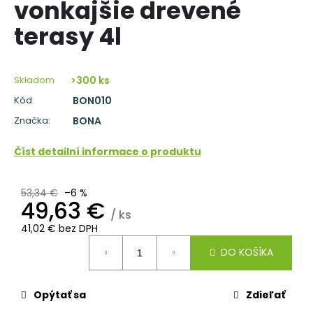
vonkajšie drevené
á
terasy 4l
j
s
ť
Skladom
>300 ks
?
Kód:
BON010
Značka:
BONA
Číst detailní informace o produktu
HĽADAŤ
53,34 €
–6 %
49,63 €
/ ks
O
41,02 € bez DPH
d
Jednotková
p
DO KOŠÍKA
cena:
o
r
Opýtať sa
Zdieľať
ú