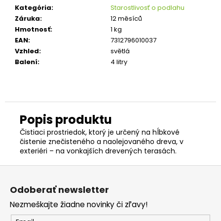
č
Kategória
:
Starostlivosť o podlahu
a
Záruka
:
12 měsíců
m
Hmotnosť
:
1 kg
e
EAN
:
7312796010037
Vzhled
:
světlá
TROJVRSTVOVÁ
DREVENÁ
Balení
:
4 litry
PODLAHA
DUB
ELEGANT
190
74,47
€
Pôvodne:
Čistiaci prostriedok, ktorý je určený na hĺbkové
89,21
čistenie znečisteného a naolejovaného dreva, v
€
exteriéri – na vonkajších drevených terasách.
Z
á
Odoberať newsletter
p
Nezmeškajte žiadne novinky či zľavy!
ä