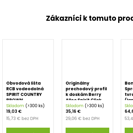
Obvodová lišta
Originálny
Bo
RCB vodeodolná
prechodový profil
Spr
SPIRIT COUNTRY
k doskám Berry
tvr
BROWN
Alloc Spirit Click
(la
Skladom
(>300 ks)
(1000 x 40 x 8 mm)
Skladom
(>300 ks)
Skl
19,03 €
35,16 €
64,
15,73 € bez DPH
29,06 € bez DPH
53,