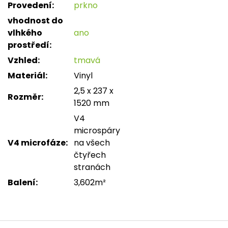
Provedení
:
prkno
vhodnost do
vlhkého
ano
prostředí
:
Vzhled
:
tmavá
Materiál
:
Vinyl
2,5 x 237 x
Rozměr
:
1520 mm
V4
microspáry
V4 microfáze
:
na všech
čtyřech
stranách
Balení
:
3,602m²