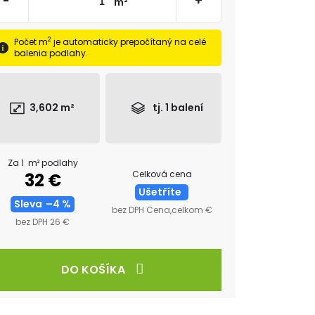
-
+
m²
2
Počet m
je automaticky prepočítaný na celé
balenia podlahy.
3,602
m²
tj.
1
balení
Za 1 m² podlahy
Celková cena
32 €
Ušetříte
Sleva
–4 %
bez DPH Cena,celkom €
bez DPH 26 €
DO KOŠÍKA