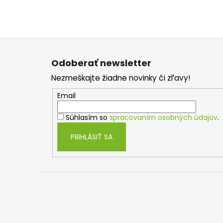
Z
á
Odoberať newsletter
p
Nezmeškajte žiadne novinky či zľavy!
ä
t
Email
i
Súhlasím so
spracovaním osobných údajov
.
e
PRIHLÁSIŤ SA