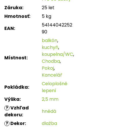
Záruka
:
25 let
Hmotnosť
:
5 kg
54144042252
EAN
:
90
balkón
,
kuchyň
,
koupelna/WC
,
Místnost
:
Chodba
,
Pokoj
,
Kancelář
Celoplošné
Pokládka
:
lepení
Výška
:
2,5 mm
Vzhľad
?
hnědá
dekoru
:
Dekor
:
dlažba
?