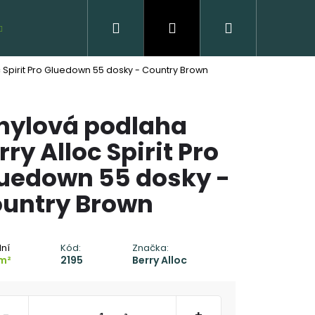
Hľadať
Prihlásenie
Nákupný
VZORKY ZDARMA
c Spirit Pro Gluedown 55 dosky - Country Brown
košík
nylová podlaha
rry Alloc Spirit Pro
uedown 55 dosky -
untry Brown
 DREVENÁ PODLAHA
C - CLICK
dní
Kód:
Značka:
m²
2195
Berry Alloc
 €