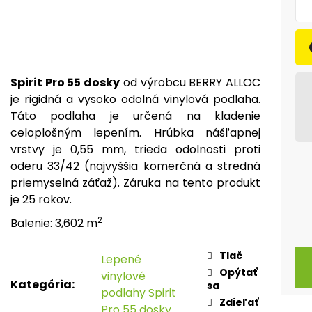
Spirit Pro 55 dosky
od výrobcu BERRY ALLOC
je rigidná a vysoko odolná vinylová podlaha.
Táto podlaha je určená na kladenie
celoplošným lepením. Hrúbka nášľapnej
vrstvy je 0,55 mm, trieda odolnosti proti
oderu 33/42 (najvyššia komerčná a stredná
priemyselná záťaž). Záruka na tento produkt
je 25 rokov.
2
Balenie: 3,602 m
Tlač
Lepené
Opýtať
vinylové
Kategória
:
sa
podlahy Spirit
Zdieľať
Pro 55 dosky