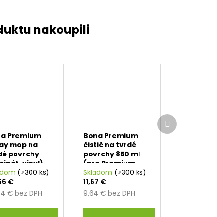
Ďalší
produkt
na Premium
Bona Premium
ay mop na
čistič na tvrdé
dé povrchy
povrchy 850 ml
minát, vinyl)
(pro Premium
adom
(>300 ks)
Spray mop)
Skladom
(>300 ks)
66 €
11,67 €
44 € bez DPH
9,64 € bez DPH