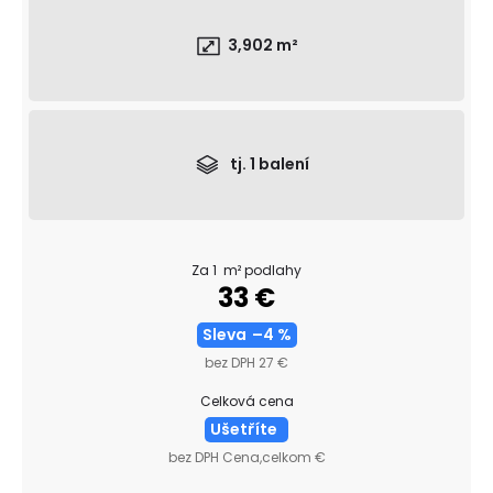
č
a
3,902
m²
m
e
TROJVRSTVOVÁ
DREVENÁ
PODLAHA
tj.
1
balení
DUB
SUPERRUSTIC
-
P+D
(PERO
-
Za 1 m² podlahy
DRÁŽKA)
33 €
94,70
Sleva
–4 %
€
Pôvodne:
bez DPH 27 €
96,04
€
Celková cena
Ušetříte
bez DPH Cena,celkom €