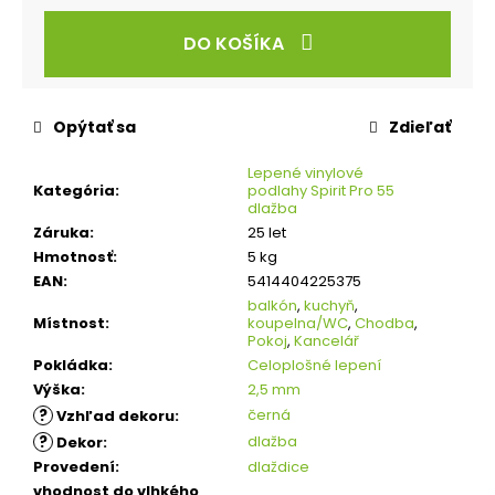
DO KOŠÍKA
Opýtať sa
Zdieľať
Lepené vinylové
Kategória
:
podlahy Spirit Pro 55
dlažba
Záruka
:
25 let
Hmotnosť
:
5 kg
EAN
:
5414404225375
balkón
,
kuchyň
,
Místnost
:
koupelna/WC
,
Chodba
,
Pokoj
,
Kancelář
Pokládka
:
Celoplošné lepení
Výška
:
2,5 mm
?
černá
Vzhľad dekoru
:
?
dlažba
Dekor
:
Provedení
:
dlaždice
vhodnost do vlhkého