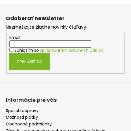
Z
á
Odoberať newsletter
p
Nezmeškajte žiadne novinky či zľavy!
ä
t
Email
i
Súhlasím so
spracovaním osobných údajov
.
e
PRIHLÁSIŤ SA
Informácie pre vás
Spôsob dopravy
Možnosti platby
Obchodné podmienky
Zásady spracovania a ochrana osobných údajov