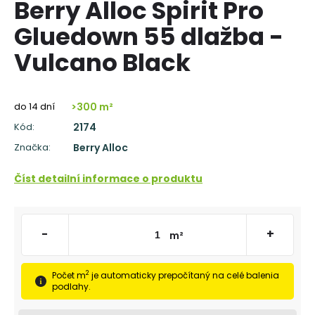
Berry Alloc Spirit Pro
á
Gluedown 55 dlažba -
j
s
Vulcano Black
ť
?
do 14 dní
>300 m²
Kód:
2174
Značka:
Berry Alloc
HĽADAŤ
Číst detailní informace o produktu
O
-
+
m²
d
p
o
2
Počet m
je automaticky prepočítaný na celé balenia
r
podlahy.
ú