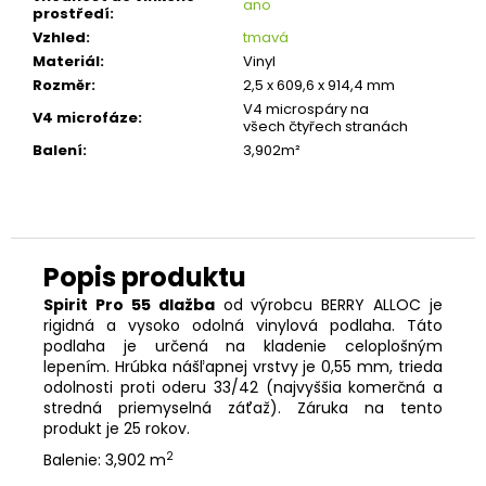
ano
prostředí
:
Vzhled
:
tmavá
Materiál
:
Vinyl
Rozměr
:
2,5 x 609,6 x 914,4 mm
V4 microspáry na
V4 microfáze
:
všech čtyřech stranách
Balení
:
3,902m²
Spirit Pro 55 dlažba
od výrobcu BERRY ALLOC je
rigidná a vysoko odolná vinylová podlaha. Táto
podlaha je určená na kladenie celoplošným
lepením. Hrúbka nášľapnej vrstvy je 0,55 mm, trieda
odolnosti proti oderu 33/42 (najvyššia komerčná a
stredná priemyselná záťaž). Záruka na tento
produkt je 25 rokov.
2
Balenie: 3,902 m