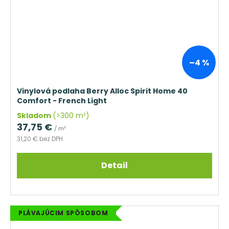
–4 %
Vinylová podlaha Berry Alloc Spirit Home 40
Comfort - French Light
Skladom
(>300 m²)
37,75 €
/ m²
31,20 € bez DPH
Detail
PLÁVAJÚCIM SPÔSOBOM