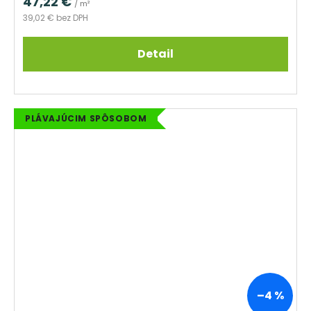
47,22 €
/ m²
39,02 € bez DPH
Detail
PLÁVAJÚCIM SPÔSOBOM
–4 %