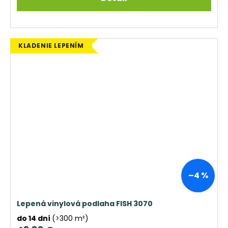
KLADENIE LEPENÍM
–4 %
Lepená vinylová podlaha FISH 3070
do 14 dní
(>300 m²)