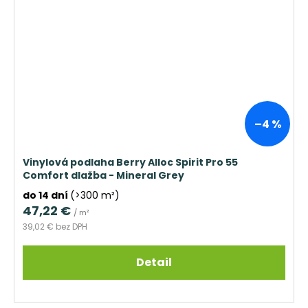
–4 %
Vinylová podlaha Berry Alloc Spirit Pro 55
Comfort dlažba - Mineral Grey
do 14 dní
(>300 m²)
47,22 €
/ m²
39,02 € bez DPH
Detail