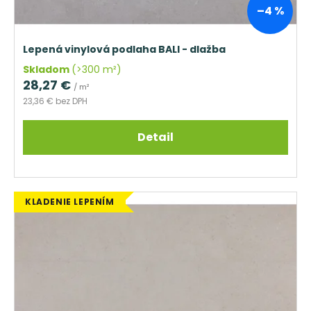
–4 %
Lepená vinylová podlaha BALI - dlažba
Skladom
(>300 m²)
28,27 €
/ m²
23,36 € bez DPH
Detail
KLADENIE LEPENÍM