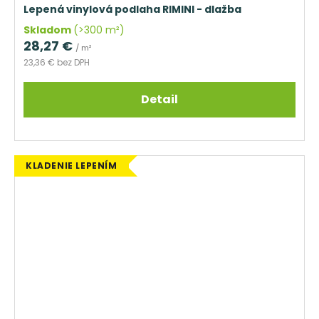
Lepená vinylová podlaha RIMINI - dlažba
Skladom
(>300 m²)
28,27 €
/ m²
23,36 € bez DPH
Detail
KLADENIE LEPENÍM