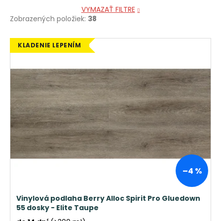
VYMAZAŤ FILTRE
Zobrazených položiek:
38
V
KLADENIE LEPENÍM
ý
p
i
s
p
r
o
d
u
k
–4 %
t
o
Vinylová podlaha Berry Alloc Spirit Pro Gluedown
v
55 dosky - Elite Taupe