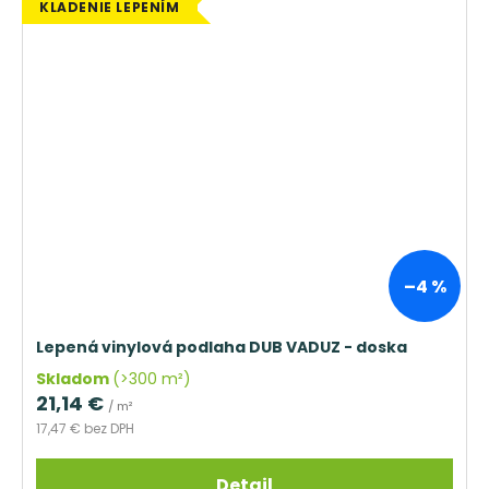
KLADENIE LEPENÍM
–4 %
Lepená vinylová podlaha DUB VADUZ - doska
Skladom
(>300 m²)
21,14 €
/ m²
17,47 € bez DPH
Detail