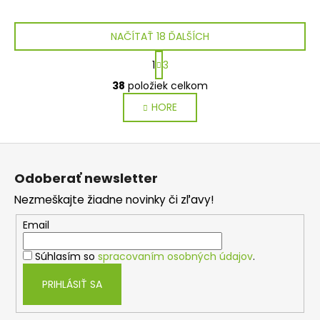
NAČÍTAŤ 18 ĎALŠÍCH
S
1
3
t
O
r
38
položiek celkom
v
á
HORE
l
n
k
á
o
d
Z
v
a
a
á
c
Odoberať newsletter
n
p
i
i
Nezmeškajte žiadne novinky či zľavy!
e
ä
e
p
t
Email
r
i
v
Súhlasím so
spracovaním osobných údajov
.
e
k
y
PRIHLÁSIŤ SA
v
ý