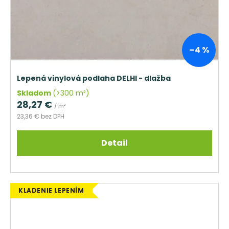
–4 %
Lepená vinylová podlaha DELHI - dlažba
Skladom
(>300 m²)
28,27 €
/ m²
23,36 € bez DPH
Detail
KLADENIE LEPENÍM