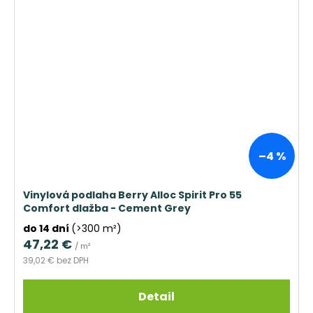
–4 %
Vinylová podlaha Berry Alloc Spirit Pro 55
Comfort dlažba - Cement Grey
do 14 dní
(>300 m²)
47,22 €
/ m²
39,02 € bez DPH
Detail