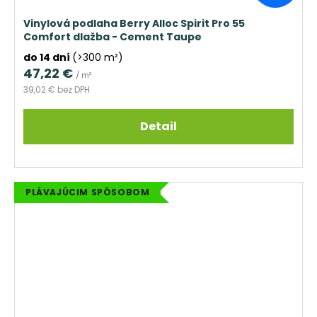
Vinylová podlaha Berry Alloc Spirit Pro 55
Comfort dlažba - Cement Taupe
do 14 dní
(>300 m²)
47,22 €
/ m²
39,02 € bez DPH
Detail
PLÁVAJÚCIM SPÔSOBOM