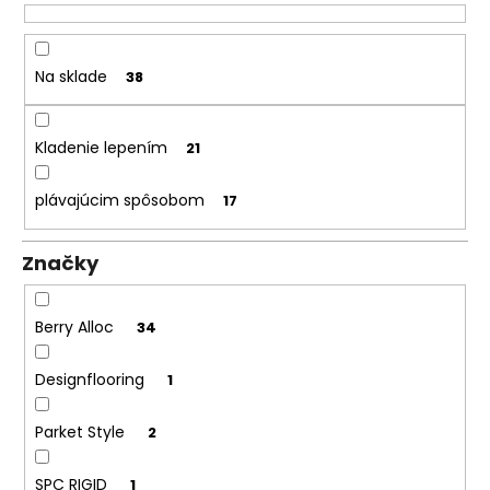
k
á
t
j
o
Na sklade
38
s
v
ť
?
Kladenie lepením
21
plávajúcim spôsobom
17
HĽADAŤ
Značky
Berry Alloc
34
O
d
Designflooring
1
p
o
Parket Style
2
r
ú
SPC RIGID
1