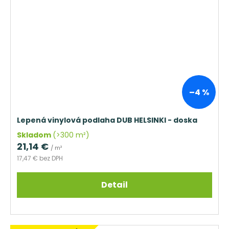
–4 %
Lepená vinylová podlaha DUB HELSINKI - doska
Skladom
(>300 m²)
21,14 €
/ m²
17,47 € bez DPH
Detail