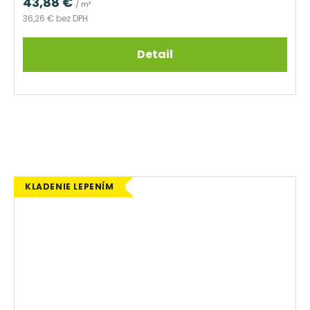
43,88 €
/ m²
36,26 € bez DPH
Detail
KLADENIE LEPENÍM