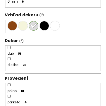
6 mm
6
Vzhľad dekoru
?
Dekor
?
dub
15
dlažba
23
Provedení
prkno
13
parketa
4