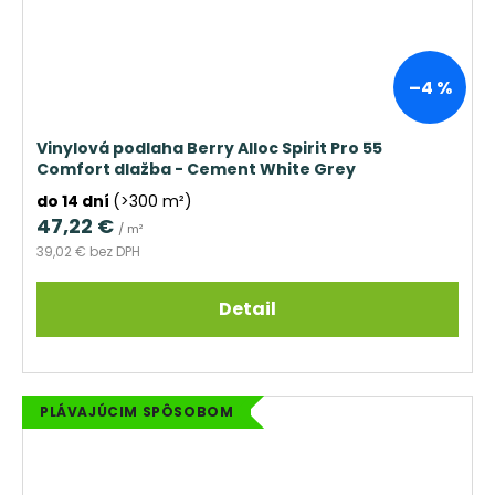
–4 %
Vinylová podlaha Berry Alloc Spirit Pro 55
Comfort dlažba - Cement White Grey
do 14 dní
(>300 m²)
47,22 €
/ m²
39,02 € bez DPH
Detail
PLÁVAJÚCIM SPÔSOBOM