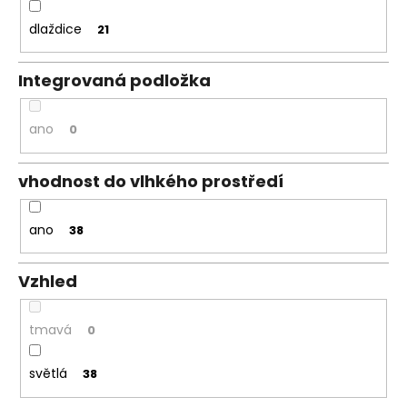
dlaždice
21
Integrovaná podložka
ano
0
vhodnost do vlhkého prostředí
ano
38
Vzhled
tmavá
0
světlá
38