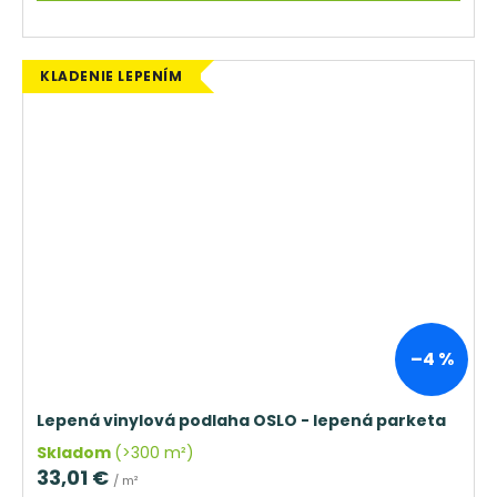
KLADENIE LEPENÍM
–4 %
Lepená vinylová podlaha OSLO - lepená parketa
Skladom
(>300 m²)
33,01 €
/ m²