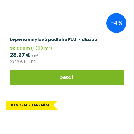
–4 %
Lepená vinylová podlaha FUJI - dlažba
Skladom
(>300 m²)
28,27 €
/ m²
23,36 € bez DPH
Detail
KLADENIE LEPENÍM