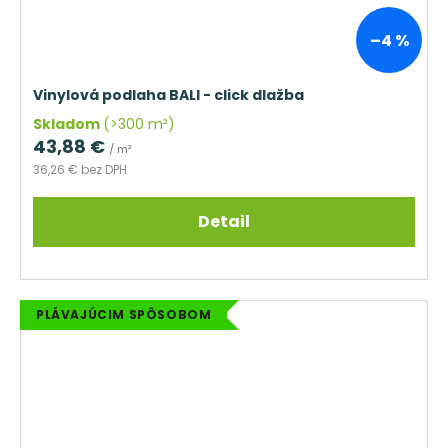
–4 %
Vinylová podlaha BALI - click dlažba
Skladom
(>300 m²)
43,88 €
/ m²
36,26 € bez DPH
Detail
PLÁVAJÚCIM SPÔSOBOM