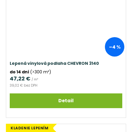
–4 %
Lepená vinylová podlaha CHEVRON 3140
do 14 dní
(>300 m²)
47,22 €
/ m²
39,02 € bez DPH
Detail
KLADENIE LEPENÍM