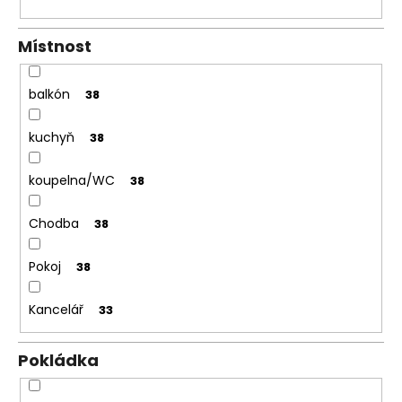
č
a
m
Místnost
e
balkón
38
OBVODOVÁ
LIŠTA
P3819
kuchyň
38
DUB
NELAK
(BEZ
koupelna/WC
38
POVRCHOVEJ
ÚPRAVY)
Chodba
38
13,16
€
Pokoj
38
Kancelář
33
Pokládka