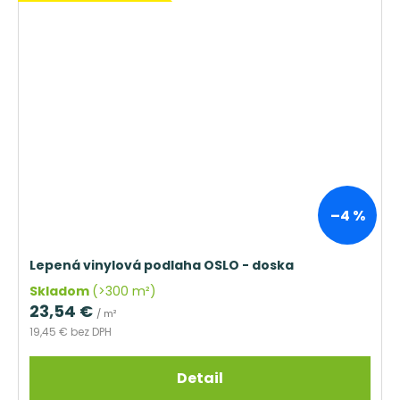
–4 %
Lepená vinylová podlaha OSLO - doska
Skladom
(>300 m²)
23,54 €
/ m²
19,45 € bez DPH
Detail