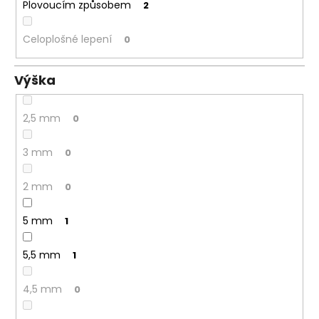
Plovoucím způsobem
2
Celoplošné lepení
0
Výška
2,5 mm
0
3 mm
0
2 mm
0
5 mm
1
5,5 mm
1
4,5 mm
0