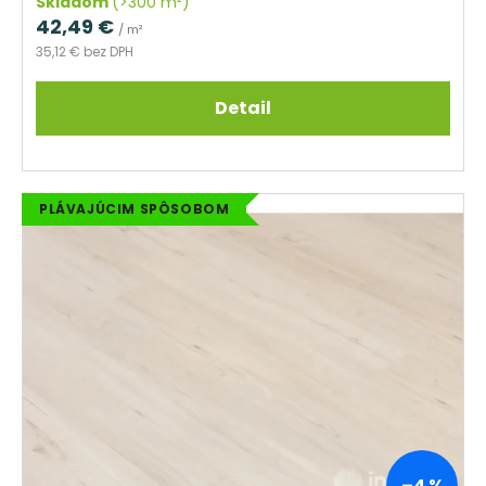
Skladom
(>300 m²)
42,49 €
/ m²
35,12 € bez DPH
Detail
PLÁVAJÚCIM SPÔSOBOM
–4 %