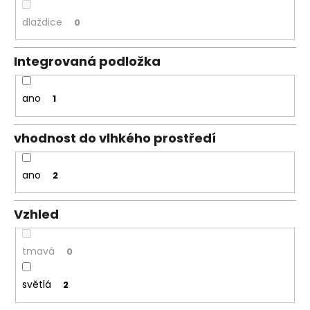
dlaždice
0
Integrovaná podložka
ano
1
vhodnost do vlhkého prostředí
ano
2
Vzhled
tmavá
0
světlá
2