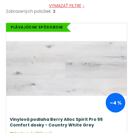
VYMAZAŤ FILTRE
Zobrazených položiek:
2
V
PLÁVAJÚCIM SPÔSOBOM
ý
p
i
s
p
r
o
d
u
k
–4 %
t
o
Vinylová podlaha Berry Alloc Spirit Pro 55
v
Comfort dosky - Country White Grey