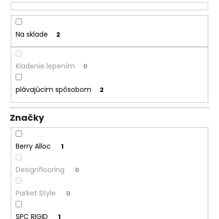
k
á
t
j
o
Na sklade
2
s
v
ť
?
Kladenie lepením
0
plávajúcim spôsobom
2
HĽADAŤ
Značky
Berry Alloc
1
O
d
Designflooring
0
p
o
Parket Style
0
r
ú
SPC RIGID
1