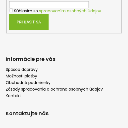
i
i
e
Súhlasím so
spracovaním osobných údajov
.
e
p
r
PRIHLÁSIŤ SA
v
k
y
v
ý
p
Informácie pre vás
i
s
Spôsob dopravy
u
Možnosti platby
Obchodné podmienky
Zásady spracovania a ochrana osobných údajov
Kontakt
Kontaktujte nás