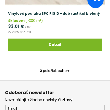
Vinylová podlaha SPC RIGID - dub rustikal bielený
Skladom
(>300 m²)
33,01 €
/ m²
27,28 € bez DPH
Detail
2
položiek celkom
O
v
Z
l
á
á
Odoberať newsletter
d
p
a
Nezmeškajte žiadne novinky či zľavy!
ä
c
t
Email