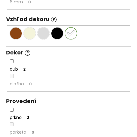
6 mm
0
Vzhľad dekoru
?
Dekor
?
dub
2
dlažba
0
Provedení
prkno
2
parketa
0